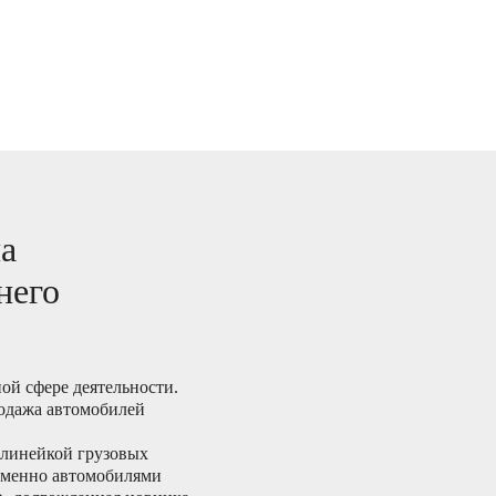
а
него
ной сфере деятельности.
родажа автомобилей
 линейкой грузовых
 именно автомобилями