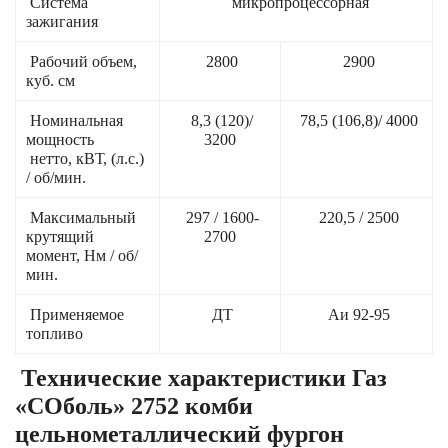
Система
микропроцессорная
зажигания
Рабочий объем,
2800
2900
куб. см
Номинальная
8,3 (120)/
78,5 (106,8)/ 4000
мощность
3200
нетто, кВТ, (л.с.)
/ об/мин.
Максимальный
297 / 1600-
220,5 / 2500
крутящий
2700
момент, Нм / об/
мин.
Применяемое
ДТ
Аи 92-95
топливо
Технические характеристики Газ
«СОболь» 2752 комби
цельнометаллический фургон