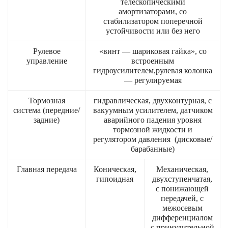
телескопическими
амортизаторами, со
стабилизатором поперечной
устойчивости или без него
Рулевое
«винт — шариковая гайка», со
управление
встроенным
гидроусилителем,рулевая колонка
— регулируемая
Тормозная
гидравлическая, двухконтурная, с
система (передние/
вакуумным усилителем, датчиком
задние)
аварийного падения уровня
тормозной жидкости и
регулятором давления (дисковые/
барабанные)
Главная передача
Коническая,
Механическая,
гипоидная
двухступенчатая,
с понижающей
передачей, с
межосевым
дифференциалом
с принудительной