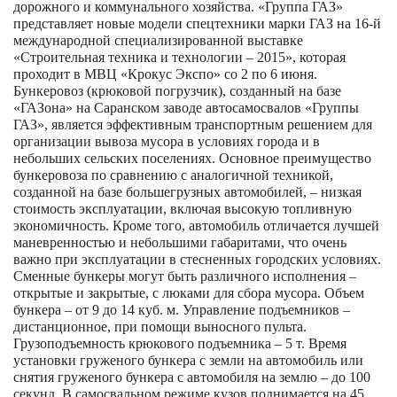
дорожного и коммунального хозяйства. «Группа ГАЗ»
представляет новые модели спецтехники марки ГАЗ на 16-й
международной специализированной выставке
«Строительная техника и технологии – 2015», которая
проходит в МВЦ «Крокус Экспо» со 2 по 6 июня.
Бункеровоз (крюковой погрузчик), созданный на базе
«ГАЗона» на Саранском заводе автосамосвалов «Группы
ГАЗ», является эффективным транспортным решением для
организации вывоза мусора в условиях города и в
небольших сельских поселениях. Основное преимущество
бункеровоза по сравнению с аналогичной техникой,
созданной на базе большегрузных автомобилей, – низкая
стоимость эксплуатации, включая высокую топливную
экономичность. Кроме того, автомобиль отличается лучшей
маневренностью и небольшими габаритами, что очень
важно при эксплуатации в стесненных городских условиях.
Сменные бункеры могут быть различного исполнения –
открытые и закрытые, с люками для сбора мусора. Объем
бункера – от 9 до 14 куб. м. Управление подъемников –
дистанционное, при помощи выносного пульта.
Грузоподъемность крюкового подъемника – 5 т. Время
установки груженого бункера с земли на автомобиль или
снятия груженого бункера с автомобиля на землю – до 100
секунд. В самосвальном режиме кузов поднимается на 45