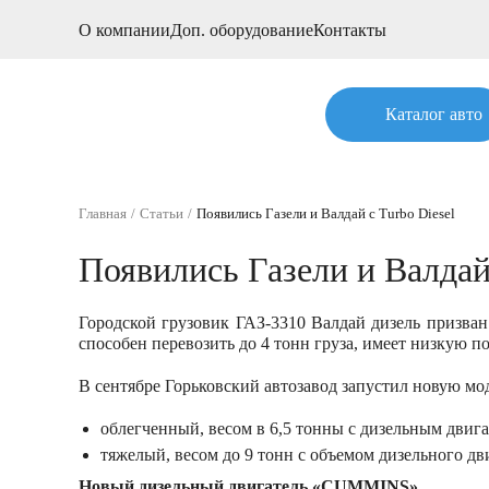
О компании
Доп. оборудование
Контакты
Каталог авто
Главная
Статьи
Появились Газели и Валдай с Turbo Diesel
Появились Газели и Валдай 
Городской грузовик ГАЗ-3310 Валдай дизель призван
способен перевозить до 4 тонн груза, имеет низкую 
В сентябре Горьковский автозавод запустил новую мо
облегченный, весом в 6,5 тонны с дизельным двиг
тяжелый, весом до 9 тонн с объемом дизельного дв
Новый дизельный двигатель «CUMMINS»