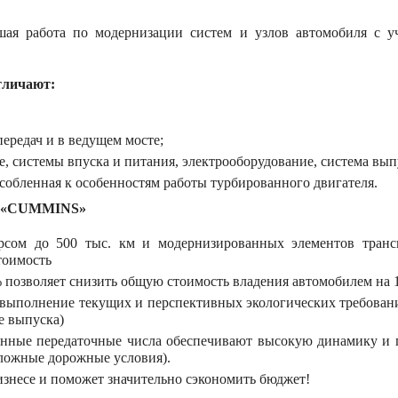
ая работа по модернизации систем и узлов автомобиля с у
тличают:
ередач и в ведущем мосте;
, системы впуска и питания, электрооборудование, система вып
собленная к особенностям работы турбированного двигателя.
ля «CUMMINS»
урсом до 500 тыс. км и модернизированных элементов тран
тоимость
% позволяет снизить общую стоимость владения автомобилем на 
т выполнение текущих и перспективных экологических требова
е выпуска)
ные передаточные числа обеспечивают высокую динамику и по
сложные дорожные условия).
знесе и поможет значительно сэкономить бюджет!