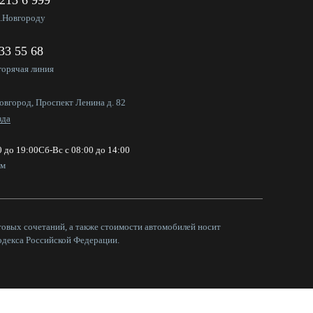
 213 6 999
Н.Новгороду
333 55 68
горячая линия
овгород, Проспект Ленина д. 82
зда
0 до 19:00
Сб-Вс с 08:00 до 14:00
ем
товых сочетаний, а также стоимости автомобилей носит
одекса Российской Федерации.